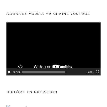
ABONNEZ-VOUS À MA CHAINE YOUTUBE
L
e
c
t
e
u
r
v
00:00
03:08
i
d
é
DIPLÔME EN NUTRITION
o