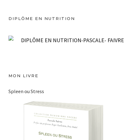
d
é
DIPLÔME EN NUTRITION
o
MON LIVRE
Spleen ou Stress