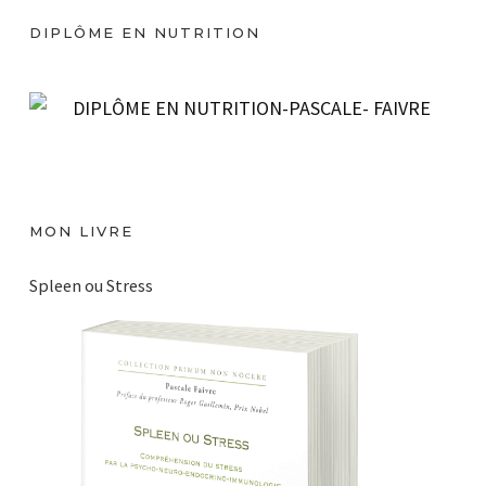
é
DIPLÔME EN NUTRITION
o
MON LIVRE
Spleen ou Stress